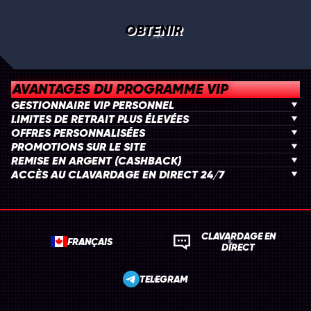
OBTENIR
AVANTAGES DU PROGRAMME VIP
GESTIONNAIRE VIP PERSONNEL
LIMITES DE RETRAIT PLUS ÉLEVÉES
OFFRES PERSONNALISÉES
PROMOTIONS SUR LE SITE
REMISE EN ARGENT (CASHBACK)
ACCÈS AU CLAVARDAGE EN DIRECT 24/7
CLAVARDAGE EN
FRANÇAIS
DIRECT
TELEGRAM