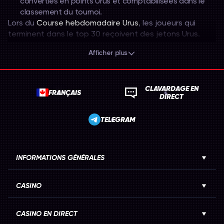
converties en points Urus et comptabilisées dans le
classement du tournoi.
Lors du
Course hebdomadaire Urus
, les joueurs qui
terminent dans le top 30 reçoivent des jetons Urus.
Mise minimale de qualification :
0,30 €.
Afficher plus
Jeux éligibles :
Toutes les machines à sous de casino.
Prix
Du classement
1er :
CLAVARDAGE EN
1 000 jetons Urus
FRANÇAIS
DIRECT
2ème :
800 jetons Urus
TELEGRAM
3ème :
600 jetons Urus
4ème :
INFORMATIONS GÉNÉRALES
550 jetons Urus
5ème :
500 jetons Urus
CASINO
6ème :
450 jetons Urus
CASINO EN DIRECT
7ème :