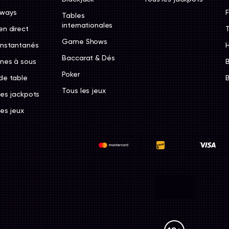
ways
F
Tables
internationales
en direct
T
Game Shows
instantanés
Baccarat & Dés
nes à sous
B
Poker
de table
B
Tous les jeux
les jackpots
les jeux