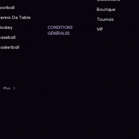
ootball
Boutique
ennis De Table
Tournois
Hockey
CONDITIONS
VIP
GÉNÉRALES
aseball
asketball
Plus