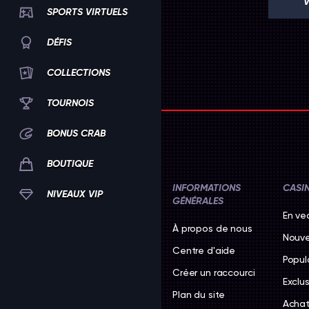
V
SPORTS VIRTUELS
DÉFIS
COLLECTIONS
TOURNOIS
BONUS CRAB
BOUTIQUE
INFORMATIONS
CASI
NIVEAUX VIP
GÉNÉRALES
En ve
À propos de nous
Nouv
Centre d'aide
Popul
Créer un raccourci
Exclus
Plan du site
Achat