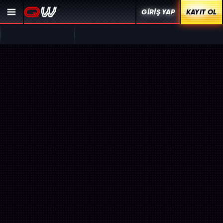
GIRIŞ YAP
KAYIT OL
CASINO
CANLI CASINO
SPOR