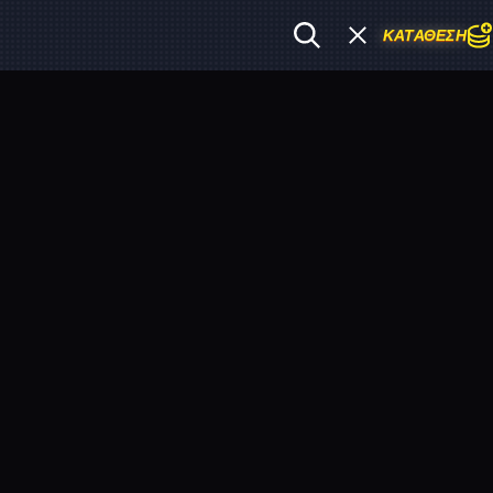
ΚΑΤΆΘΕΣΗ