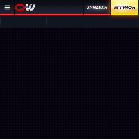
ΣΎΝΔΕΣΗ
ΕΓΓΡΑΦΉ
Καζίνο
Live Καζίνο
Αθλητικά