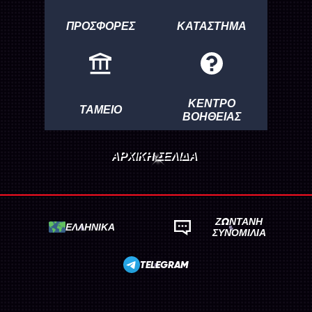
ΠΡΟΣΦΟΡΈΣ
ΚΑΤΆΣΤΗΜΑ
ΚΈΝΤΡΟ
ΤΑΜΕΊΟ
ΒΟΉΘΕΙΑΣ
ΑΡΧΙΚΉ ΣΕΛΊΔΑ
ΖΩΝΤΑΝΉ
ΕΛΛΗΝΙΚΆ
ΣΥΝΟΜΙΛΊΑ
TELEGRAM