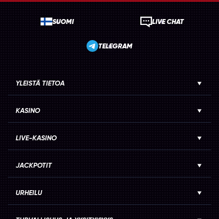
SUOMI
LIVE CHAT
TELEGRAM
YLEISTÄ TIETOA
KASINO
LIVE-KASINO
JACKPOTIT
URHEILU