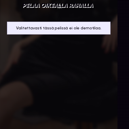
PELAA OIKEALLA RAHALLA
Valitettavasti tässä pelissä ei ole demotilaa.