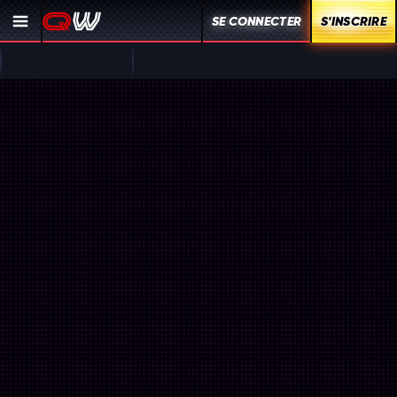
SE CONNECTER
S'INSCRIRE
CASINO
CASINO EN DIRECT
PARIS SPORTIFS