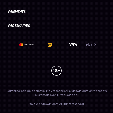
PAIEMENTS
PARTENAIRES
Plus
Gambling can be addictive. Play responsibly. Quickwin.com only accepts
customers over 18 years of age.
2026 © Quickwin.com All rights reserved.