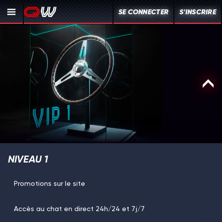
SE CONNECTER
S'INSCRIRE
NIVEAU 1
Promotions sur le site
Accès au chat en direct 24h/24 et 7j/7