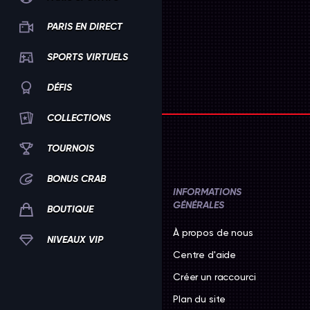
PARIS EN DIRECT
SPORTS VIRTUELS
DÉFIS
COLLECTIONS
TOURNOIS
BONUS CRAB
INFORMATIONS
GÉNÉRALES
BOUTIQUE
À propos de nous
NIVEAUX VIP
Centre d'aide
Créer un raccourci
Plan du site