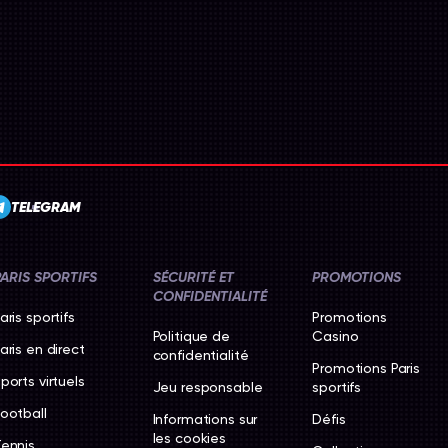
TELEGRAM
PARIS SPORTIFS
SÉCURITÉ ET
PROMOTIONS
CONFIDENTIALITÉ
aris sportifs
Promotions
Politique de
Casino
aris en direct
confidentialité
Promotions Paris
ports virtuels
Jeu responsable
sportifs
ootball
Informations sur
Défis
les cookies
ennis