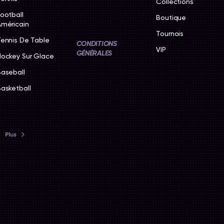
Collections
ootball
Boutique
Américain
Tournois
ennis De Table
CONDITIONS
VIP
GÉNÉRALES
ockey Sur Glace
aseball
asketball
Plus