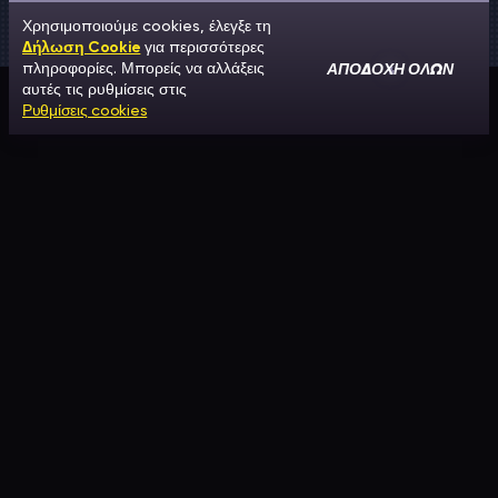
Χρησιμοποιούμε cookies, έλεγξε τη
Δήλωση Cookie
για περισσότερες
ΑΠΟΔΟΧΉ ΌΛΩΝ
πληροφορίες. Μπορείς να αλλάξεις
αυτές τις ρυθμίσεις στις
Ρυθμίσεις cookies