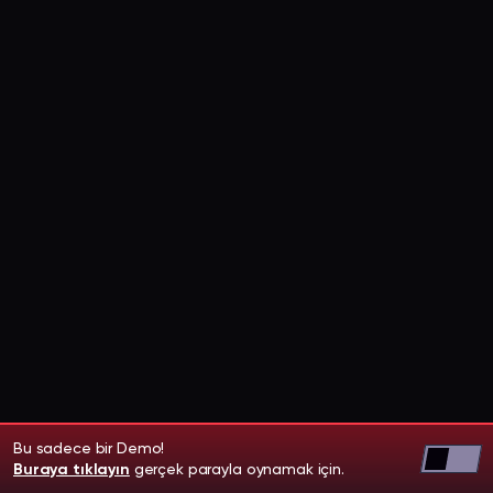
Bu sadece bir Demo!
Buraya tıklayın
gerçek parayla oynamak için.