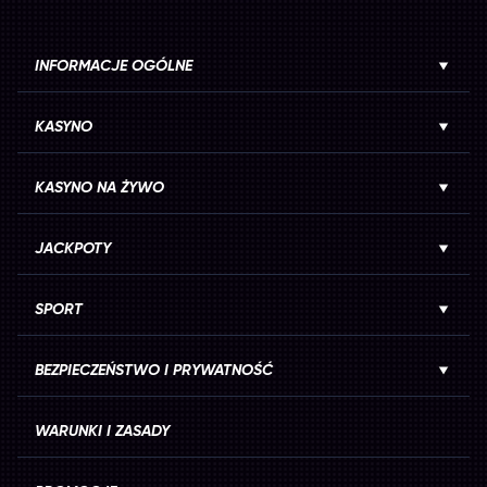
INFORMACJE OGÓLNE
KASYNO
KASYNO NA ŻYWO
JACKPOTY
SPORT
BEZPIECZEŃSTWO I PRYWATNOŚĆ
WARUNKI I ZASADY