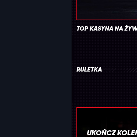
TOP KASYNA NA ŻY
RULETKA
UKOŃCZ KOLEK