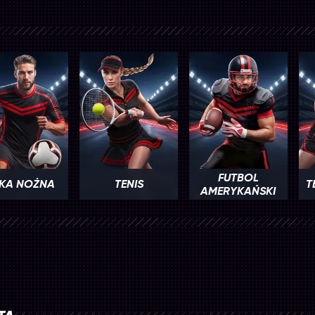
FUTBOL
ŁKA NOŻNA
TENIS
T
AMERYKAŃSKI