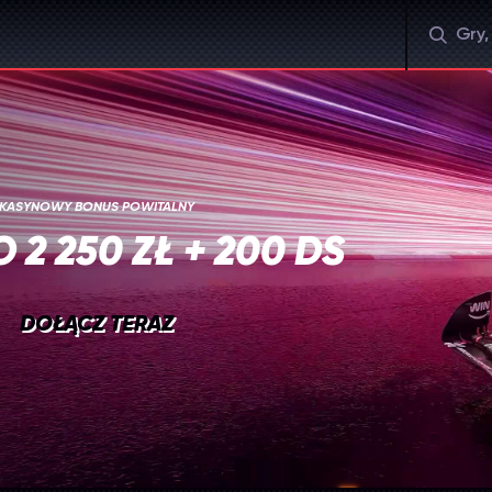
Gry,
KASYNOWY BONUS POWITALNY
O
2 250 ZŁ
+ 200 DS
DOŁĄCZ TERAZ