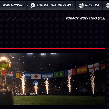
EKSKLUZYWNE
TOP KASYNA NA ŻYWO
RULETKA
ZOBACZ WSZYSTKO (732)