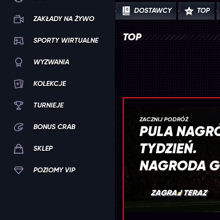
DOSTAWCY
TOP
ZAKŁADY NA ŻYWO
TOP
SPORTY WIRTUALNE
WYZWANIA
KOLEKCJE
TURNIEJE
ZACZNIJ PODRÓŻ
BONUS CRAB
PULA NAGRÓ
TYDZIEŃ.
SKLEP
NAGRODA GŁ
POZIOMY VIP
ZAGRAJ TERAZ