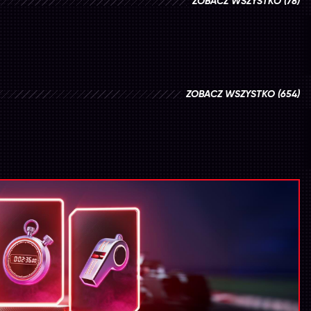
ZOBACZ WSZYSTKO (78)
ZOBACZ WSZYSTKO (654)