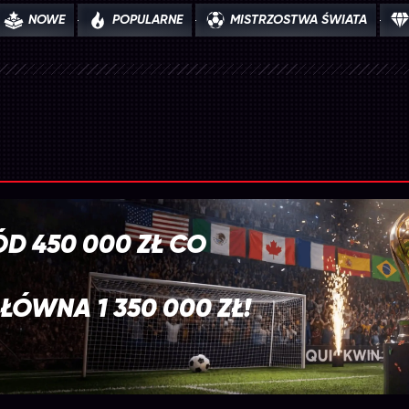
NOWE
POPULARNE
MISTRZOSTWA ŚWIATA
D 450 000 ZŁ CO
ÓWNA 1 350 000 ZŁ!