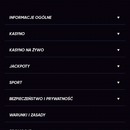
INFORMACJE OGÓLNE
KASYNO
KASYNO NA ŻYWO
JACKPOTY
SPORT
BEZPIECZEŃSTWO I PRYWATNOŚĆ
WARUNKI I ZASADY