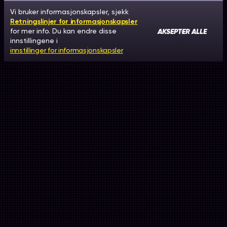
Vi bruker informasjonskapsler, sjekk
Retningslinjer for informasjonskapsler
AKSEPTER ALLE
for mer info. Du kan endre disse
innstillingene i
innstillinger for informasjonskapsler