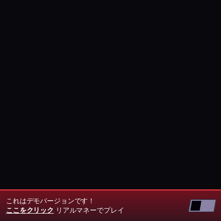
これはデモバージョンです！
ここをクリック
リアルマネーでプレイ