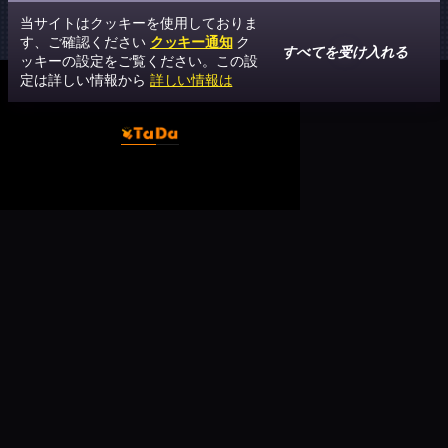
当サイトはクッキーを使用しておりま
す、ご確認ください
クッキー通知
ク
すべてを受け入れる
ッキーの設定をご覧ください。この設
定は詳しい情報から
詳しい情報は