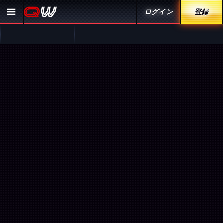
ログイン
登録
カジノ
ライブカジノ
スポーツ