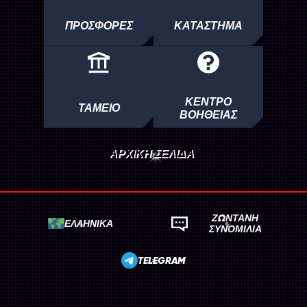
ΠΡΟΣΦΟΡΈΣ
ΚΑΤΆΣΤΗΜΑ
ΚΈΝΤΡΟ
ΤΑΜΕΊΟ
ΒΟΉΘΕΙΑΣ
ΑΡΧΙΚΉ ΣΕΛΊΔΑ
ΖΩΝΤΑΝΉ
ΕΛΛΗΝΙΚΆ
ΣΥΝΟΜΙΛΊΑ
TELEGRAM