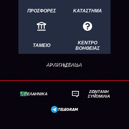
ΠΡΟΣΦΟΡΈΣ
ΚΑΤΆΣΤΗΜΑ
ΚΈΝΤΡΟ
ΤΑΜΕΊΟ
ΒΟΉΘΕΙΑΣ
ΑΡΧΙΚΉ ΣΕΛΊΔΑ
ΖΩΝΤΑΝΉ
ΕΛΛΗΝΙΚΆ
ΣΥΝΟΜΙΛΊΑ
TELEGRAM