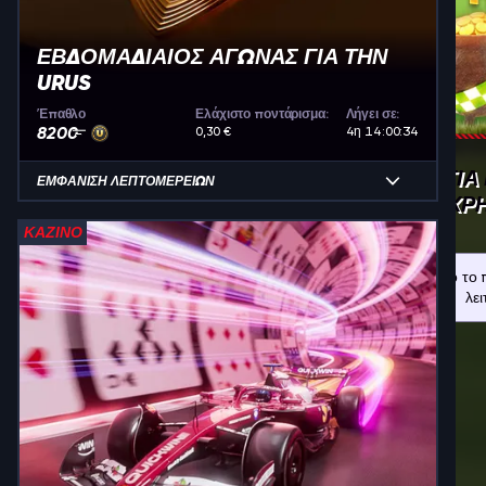
ΕΒΔΟΜΑΔΙΑΊΟΣ ΑΓΏΝΑΣ ΓΙΑ ΤΗΝ
URUS
Έπαθλο
Ελάχιστο ποντάρισμα:
Λήγει σε:
8200
0,30 €
4η 14:00:34
ΠΑΊΞΕ ΓΙΑ
ΕΜΦΆΝΙΣΗ ΛΕΠΤΟΜΕΡΕΙΏΝ
ΧΡ
ΚΑΖΊΝΟ
Δυστυχώς, αυτό το π
λει