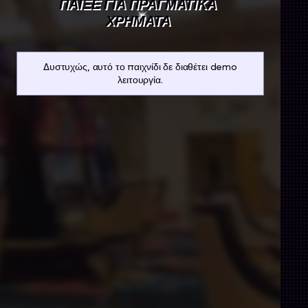
ΠΑΊΞΕ ΓΙΑ ΠΡΑΓΜΑΤΙΚΆ
ΧΡΉΜΑΤΑ
Δυστυχώς, αυτό το παιχνίδι δε διαθέτει demo
λειτουργία.