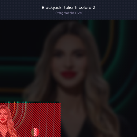
Blackjack Italia Tricolore 2
Pragmatic Live