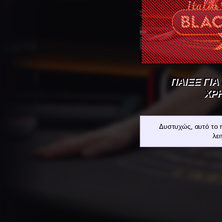
ΠΑΊΞΕ ΓΙΑ
ΧΡ
Δυστυχώς, αυτό το π
λει