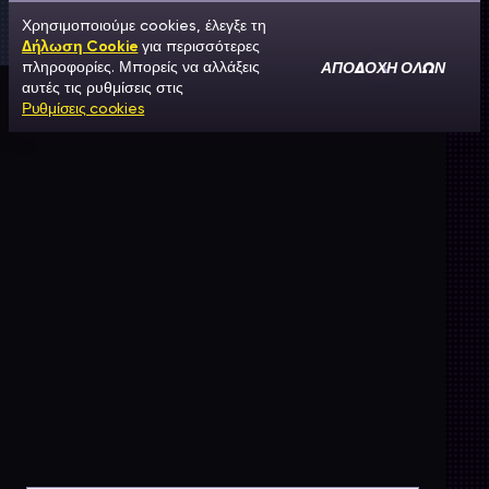
Χρησιμοποιούμε cookies, έλεγξε τη
Δήλωση Cookie
για περισσότερες
ΑΠΟΔΟΧΉ ΌΛΩΝ
πληροφορίες. Μπορείς να αλλάξεις
αυτές τις ρυθμίσεις στις
Ρυθμίσεις cookies