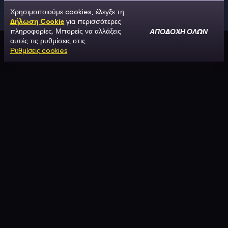
Χρησιμοποιούμε cookies, έλεγξε τη
Δήλωση Cookie
για περισσότερες
ΑΠΟΔΟΧΉ ΌΛΩΝ
πληροφορίες. Μπορείς να αλλάξεις
αυτές τις ρυθμίσεις στις
Ρυθμίσεις cookies