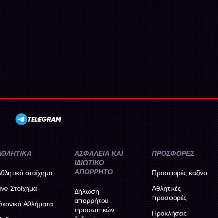
TELEGRAM
ΑΘΛΗΤΙΚΆ
ΑΣΦΆΛΕΙΑ ΚΑΙ
ΠΡΟΣΦΟΡΈΣ
ΙΔΙΩΤΙΚΌ
ΑΠΌΡΡΗΤΟ
θλητικό στοίχημα
Προσφορές καζίνο
ive Στοίχημα
Αθλητικές
Δήλωση
προσφορές
απορρήτου
ικονικά Αθλήματα
προσωπικών
Προκλήσεις