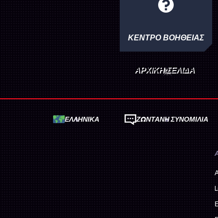
ΚΈΝΤΡΟ ΒΟΉΘΕΙΑΣ
ΑΡΧΙΚΉ ΣΕΛΊΔΑ
ΕΛΛΗΝΙΚΆ
ΖΩΝΤΑΝΉ ΣΥΝΟΜΙΛΊΑ
Α
L
Ε