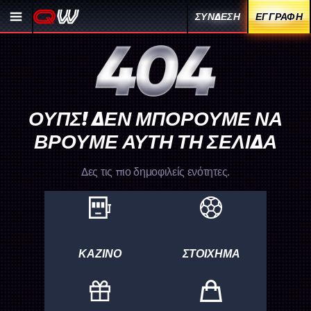
ΣΎΝΔΕΣΗ
ΕΓΓΡΑΦΉ
ΟΥΠΣ! ΔΕΝ ΜΠΟΡΟΎΜΕ ΝΑ
ΒΡΟΎΜΕ ΑΥΤΉ ΤΗ ΣΕΛΊΔΑ
Δες τις πιο δημοφιλείς ενότητες.
ΚΑΖΊΝΟ
ΣΤΟΊΧΗΜΑ