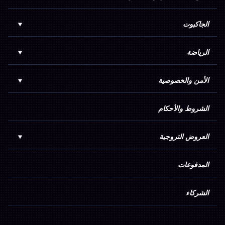
9:
‎300 Urus Coins
الجاكبوت
10:
‎250 Urus Coins
الرياضة
11 - 20:
‎200 Urus Coins
21 - 30:
الأمن والخصوصية
‎100 Urus Coins
في بطولة الكازينو الشهرية، اللاعبون الذين ينتهون ضمن المراكز
الـ50 الأولى يحصلون على Urus Coins
الشروط والأحكام
الحد الأدنى للرهان المؤهل
‎0.50$
الألعاب المؤهلة
جميع ألعاب السلوت في الكازينو
العروض التروجية
الجوائز
1:
المدفوعات
‎3000 Urus Coins
2:
‎2750 Urus Coins
الشركاء
3:
‎2500 Urus Coins