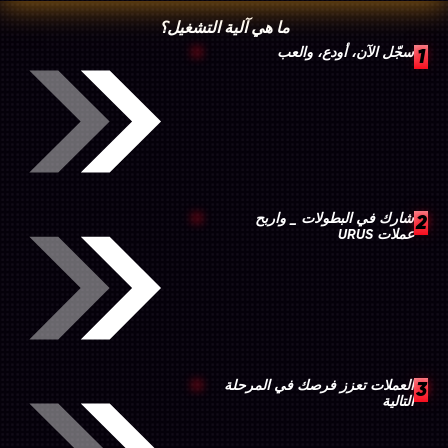
ما هي آلية التشغيل؟
1
سجّل الآن، أودع، والعب
2
شارك في البطولات _ واربح
عملات URUS
3
العملات تعزز فرصك في المرحلة
التالية