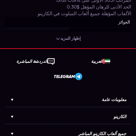
المراتب الـ30 الأولى على Urus Coins.
الحد الأدنى للرهان المؤهل
‎0.30$
الألعاب المؤهلة
جميع ألعاب السلوت في الكازينو
الجوائز
1:
‎1000 Urus Coins
إظهار المزيد
2:
‎800 Urus Coins
3:
العربية
الدردشة المباشرة
‎600 Urus Coins
4:
‎550 Urus Coins
TELEGRAM
5:
‎500 Urus Coins
معلومات عامة
6:
‎450 Urus Coins
7:
الكازينو
‎400 Urus Coins
8:
‎350 Urus Coins
جميع ألعاب الكازينو المباشر