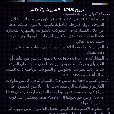
ترويج URUS – الشروط والأحكام
المرحلة الأولى: مرحلة التصفيات
1.
تبدأ بطولة Urus في 02.10.2025 وتتكون من مرحلتين. خلال
المرحلة الأولى (مرحلة التأهيل)، يكسب اللاعبون عملات Urus
من خلال المشاركة في البطولات الأسبوعية والشهرية المختارة.
هذه العملات تحدد تأهل اللاعبين للمرحلة الثانية والنهائية، حيث
سيتم تحديد الفائز.
2.
العرض متاح لجميع اللاعبين الذين لديهم حساب نشط على
Quickwin.
3.
المشاركة في Urus Promotion لا تمنع اللاعبين من التأهل أو
الفوز بأي بطولات أو عروض ترويجية أخرى متاحة على الموقع،
بما في ذلك بطولات السلوتس أو البطولات الرياضية ذات الصلة،
وذلك أثناء جمع Urus Coins.
4.
يتم كسب Urus Points من خلال المشاركة في كل من بطولات
الكازينو والبطولات الرياضية. يجب على اللاعبين الحصول على
مركز في التصنيف ضمن البطولات المدرجة ليحصلوا على Urus
Coins، والتي يتم تحويلها إلى Urus Points وتنعكس على لوحة
صدارة البطولة.
في البطولة الأسبوعية للكازينو، يحصل اللاعبون الذين ينهون في