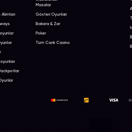
Masalar
A
 Alımları
Gösteri Oyunları
T
ways
Bakara & Zar
I
 oyunlar
Poker
B
Oyunlar
Tüm Canlı Casino
B
r
oyunları
ackpotlar
yunlar
D