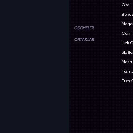
Özel
Bonus
Mega
ÖDEMELER
Canlı
ORTAKLAR
Hızlı 
Slotla
Masa 
Tüm J
Tüm O