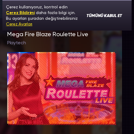
Çerez kullanıyoruz, kontrol edin
Çerez Bildirimi
daha fazla bilgi için.
TÜMÜNÜ KABUL ET
Bu ayarları şuradan değiştirebilirsiniz
Çerez Ayarları
Mega Fire Blaze Roulette Live
Playtech