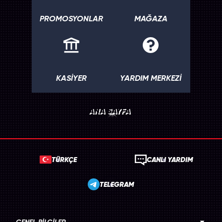
PROMOSYONLAR
MAĞAZA
KASIYER
YARDIM MERKEZI
ANA SAYFA
TÜRKÇE
CANLI YARDIM
TELEGRAM