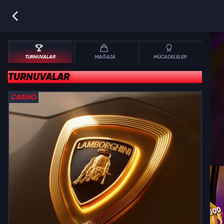
TURNUVALAR
MAĞAZA
MÜCADELELER
TURNUVALAR
CASINO