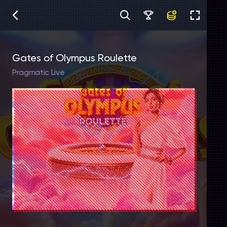
Gates of Olympus Roulette
Pragmatic Live