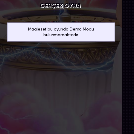
GERÇEK OYNA
Maalesef bu oyunda Demo Modu
bulunmamaktadır.