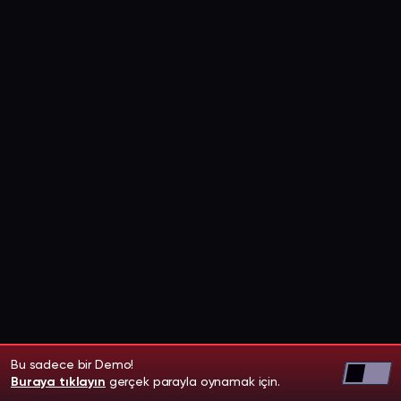
Bu sadece bir Demo!
Buraya tıklayın
gerçek parayla oynamak için.