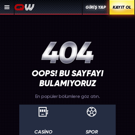
GIRIŞ YAP
KAYIT OL
OOPS! BU SAYFAYI
BULAMIYORUZ
En popüler bölümlere göz atın.
CASINO
SPOR