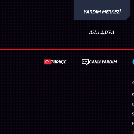
YARDIM MERKEZI
ANA SAYFA
TÜRKÇE
CANLI YARDIM
S
C
S
F
T