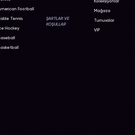
Koleksiyonlar
merican Football
Mağaza
able Tennis
ŞARTLAR VE
Turnuvalar
KOŞULLAR
ce Hockey
VIP
aseball
asketball