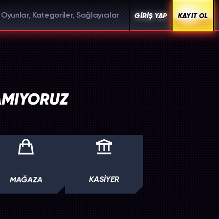
GIRIŞ YAP
KAYIT OL
Oyunlar, Kategoriler, Sağlayıcılar
AMIYORUZ
.
KASIYER
MAĞAZA