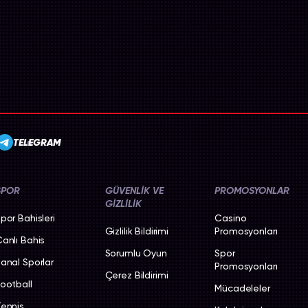
TELEGRAM
SPOR
GÜVENLIK VE
PROMOSYONLAR
GIZLILIK
por Bahisleri
Casino
Gizlilik Bildirimi
Promosyonları
anlı Bahis
Sorumlu Oyun
Spor
anal Sporlar
Promosyonları
Çerez Bildirimi
ootball
Mücadeleler
ennis