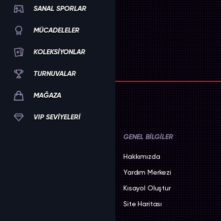
SANAL SPORLAR
MÜCADELELER
KOLEKSIYONLAR
TURNUVALAR
MAĞAZA
VIP SEVIYELERI
GENEL BILGILER
Hakkımızda
Yardım Merkezi
Kısayol Oluştur
Site Haritası