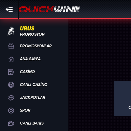
URUS
PROMOSYON
PROMOSYONLAR
ANA SAYFA
CASINO
CANLI CASINO
JACKPOTLAR
SPOR
CANLI BAHIS