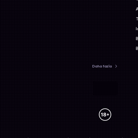
A
T
I
B
B
Daha fazla