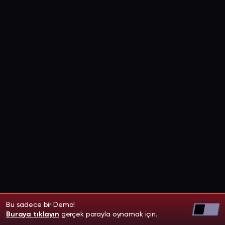
Bu sadece bir Demo!
Buraya tıklayın
gerçek parayla oynamak için.