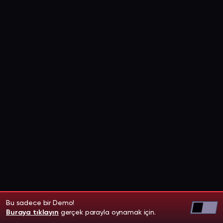
Bu sadece bir Demo!
Buraya tıklayın
gerçek parayla oynamak için.