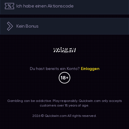
Ich habe einen Aktionscode
Kein Bonus
WÄHLEN
Du hast bereits ein Konto?
Einloggen
Gambling can be addictive. Play responsibly. Quickwin.com only accepts
customers over 18 years of age.
2026 © Quickwin.com All rights reserved.