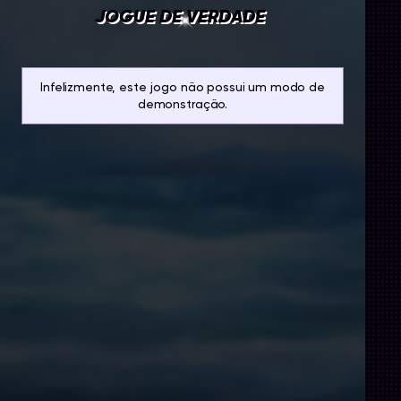
JOGUE DE VERDADE
Infelizmente, este jogo não possui um modo de
demonstração.