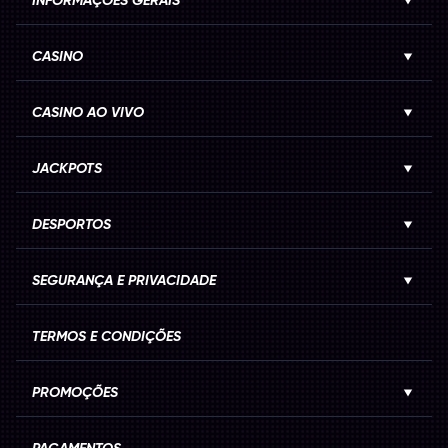
INFORMAÇÕES GERAIS
CASINO
CASINO AO VIVO
JACKPOTS
DESPORTOS
SEGURANÇA E PRIVACIDADE
TERMOS E CONDIÇÕES
PROMOÇÕES