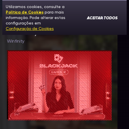
Utilizamos cookies, consulte a
Política de Cookies
para mais
ACEITAR TODOS
informação. Pode alterar estas
configurações em
Configuração de Cookies
Luxe Blackjack 2
Winfinity