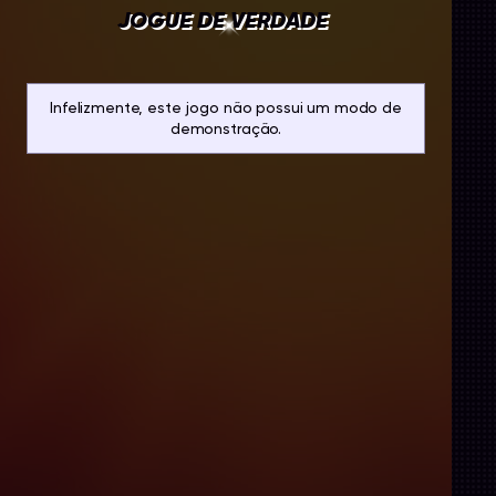
JOGUE DE VERDADE
Infelizmente, este jogo não possui um modo de
demonstração.