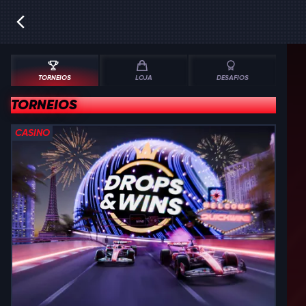
TORNEIOS
LOJA
DESAFIOS
TORNEIOS
CASINO