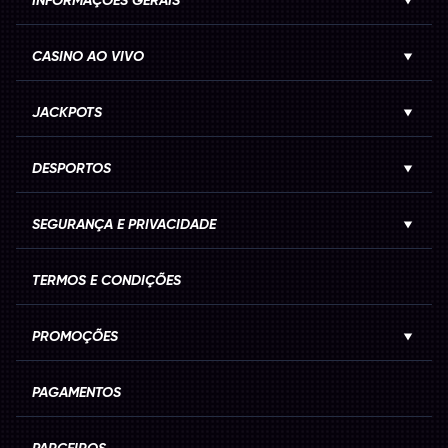
INFORMAÇÕES GERAIS
CASINO AO VIVO
JACKPOTS
DESPORTOS
SEGURANÇA E PRIVACIDADE
TERMOS E CONDIÇÕES
PROMOÇÕES
PAGAMENTOS