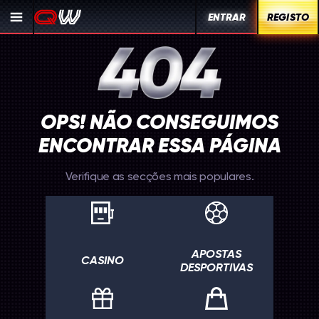
ENTRAR
REGISTO
OPS! NÃO CONSEGUIMOS
ENCONTRAR ESSA PÁGINA
Verifique as secções mais populares.
APOSTAS
CASINO
DESPORTIVAS