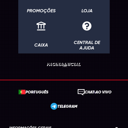
PROMOÇÕES
LOJA
CENTRAL DE
CAIXA
AJUDA
PAGINA INICIAL
PORTUGUÊS
CHAT AO VIVO
TELEGRAM