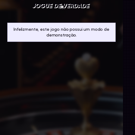
JOGUE DE VERDADE
Infelizmente, este jogo não possui um modo de
demonstração.