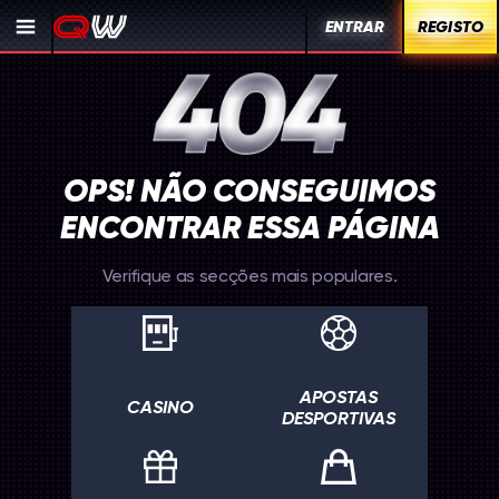
ENTRAR
REGISTO
OPS! NÃO CONSEGUIMOS
ENCONTRAR ESSA PÁGINA
Verifique as secções mais populares.
APOSTAS
CASINO
DESPORTIVAS